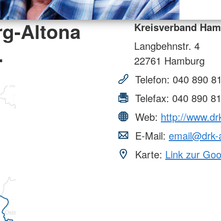
g-Altona
Kreisverband Hamb
Langbehnstr. 4
.
22761
Hamburg
Telefon:
040 890 8
Telefax:
040 890 8
Web:
http://www.dr
E-Mail:
email@drk-a
Karte:
Link zur Go