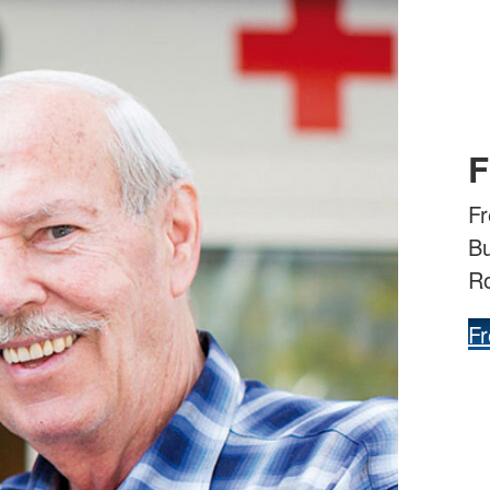
F
Fr
Bu
R
Fr