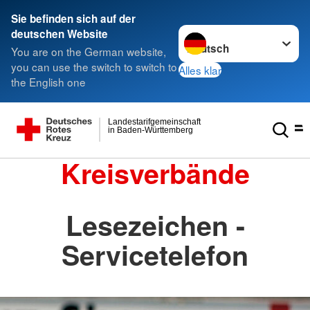
Sie befinden sich auf der
Sprache wechseln zu
deutschen Website
You are on the German website,
you can use the switch to switch to
Alles klar
the English one
Landestarifgemeinschaft
in Baden-Württemberg
Kreisverbände
Lesezeichen -
Servicetelefon