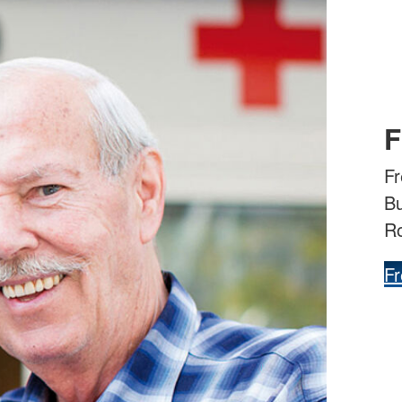
F
Fr
Bu
R
Fr