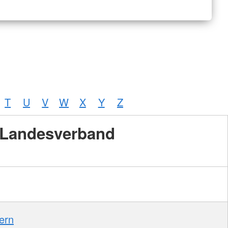
T
U
V
W
X
Y
Z
Landesverband
ern