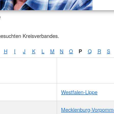
e
gesuchten Kreisverbandes.
H
I
J
K
L
M
N
O
P
Q
R
S
Westfalen-Lippe
Mecklenburg-Vorpomm