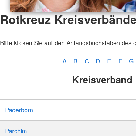
Rotkreuz Kreisverbänd
Bitte klicken Sie auf den Anfangsbuchstaben des 
A
B
C
D
E
F
G
Kreisverband
Paderborn
Parchim