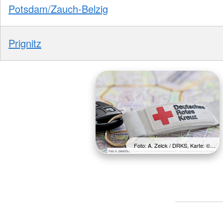
Potsdam/Zauch-Belzig
Prignitz
Foto: A. Zelck / DRKS, Karte: ©…