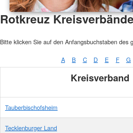
Rotkreuz Kreisverbänd
Bitte klicken Sie auf den Anfangsbuchstaben des 
A
B
C
D
E
F
G
Kreisverband
Tauberbischofsheim
Tecklenburger Land