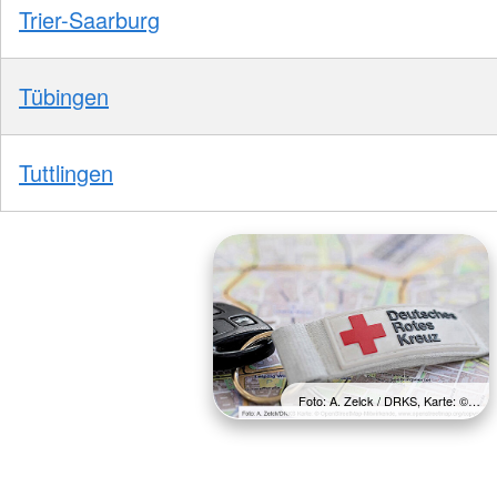
Trier-Saarburg
Tübingen
Tuttlingen
Foto: A. Zelck / DRKS, Karte: ©…