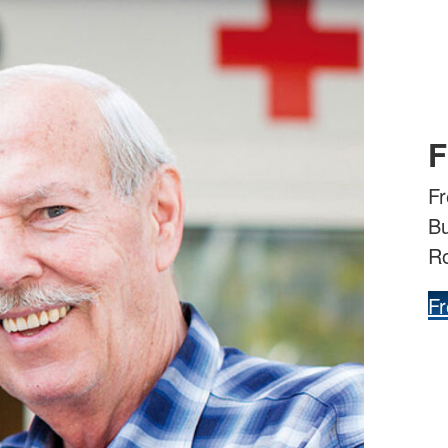
F
Fr
Bu
R
Fr