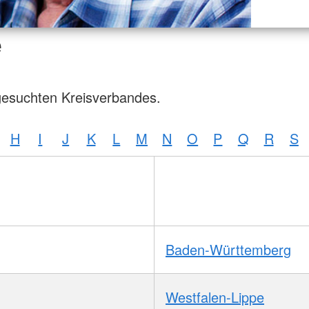
e
gesuchten Kreisverbandes.
H
I
J
K
L
M
N
O
P
Q
R
S
Baden-Württemberg
Westfalen-Lippe