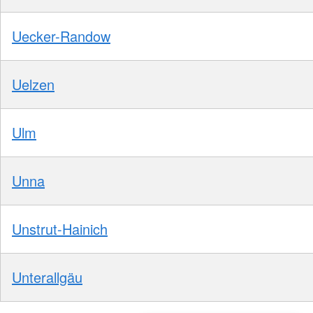
Uecker-Randow
Uelzen
Ulm
Unna
Unstrut-Hainich
Unterallgäu