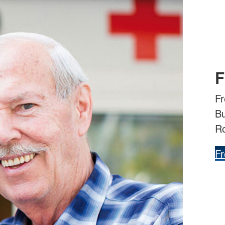
F
Fr
Bu
R
Fr