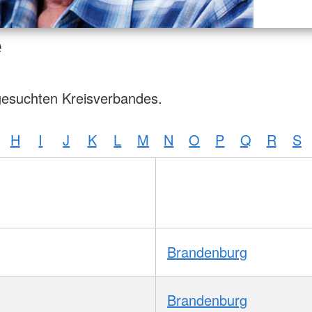
e
gesuchten Kreisverbandes.
H
I
J
K
L
M
N
O
P
Q
R
S
Brandenburg
Brandenburg