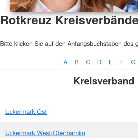
Rotkreuz Kreisverbänd
Bitte klicken Sie auf den Anfangsbuchstaben des 
A
B
C
D
E
F
G
Kreisverband
Uckermark Ost
Uckermark West/Oberbarnim