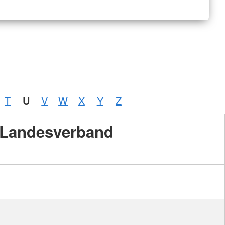
T
U
V
W
X
Y
Z
Landesverband