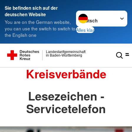
Sie befinden sich auf der
Sprache wechseln zu
deutschen Website
You are on the German website,
you can use the switch to switch to
Alles klar
the English one
Landestarifgemeinschaft
in Baden-Württemberg
Kreisverbände
Lesezeichen -
Servicetelefon