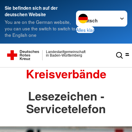
Sie befinden sich auf der
Sprache wechseln zu
deutschen Website
You are on the German website,
you can use the switch to switch to
Alles klar
the English one
Landestarifgemeinschaft
in Baden-Württemberg
Kreisverbände
Lesezeichen -
Servicetelefon