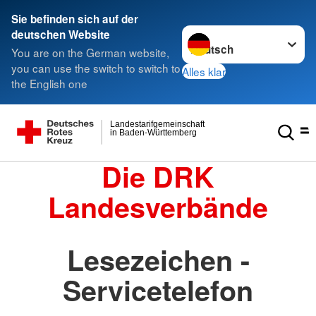
Sie befinden sich auf der
Sprache wechseln zu
deutschen Website
You are on the German website,
you can use the switch to switch to
Alles klar
the English one
Landestarifgemeinschaft
in Baden-Württemberg
Die DRK
Landesverbände
Lesezeichen -
Servicetelefon