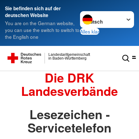
Sie befinden sich auf der
Sprache wechseln zu
deutschen Website
You are on the German website,
you can use the switch to switch to
Alles klar
the English one
Landestarifgemeinschaft
in Baden-Württemberg
Die DRK
Landesverbände
Lesezeichen -
Servicetelefon