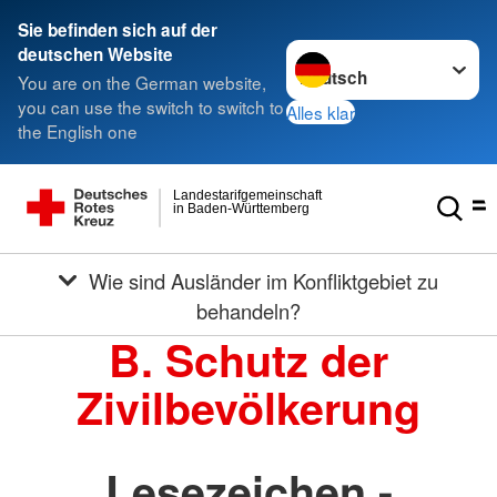
Sie befinden sich auf der
Sprache wechseln zu
deutschen Website
You are on the German website,
you can use the switch to switch to
Alles klar
the English one
Landestarifgemeinschaft
in Baden-Württemberg
Wie sind Ausländer im Konfliktgebiet zu
behandeln?
B. Schutz der
Zivilbevölkerung
Lesezeichen -