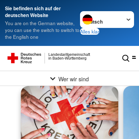
Sie befinden sich auf der
Sprache wechseln zu
deutschen Website
You are on the German website,
you can use the switch to switch to
Alles klar
the English one
Landestarifgemeinschaft
in Baden-Württemberg
Wer wir sind